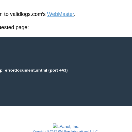
en to validlogs.com's
WebMaster
.
uested page:
p_errordocument.shtml (port 443)
Copyright © 2025 WebPros International, L.L.C.