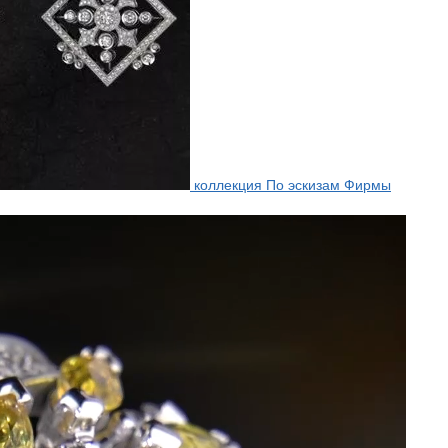
коллекция По эскизам Фирмы