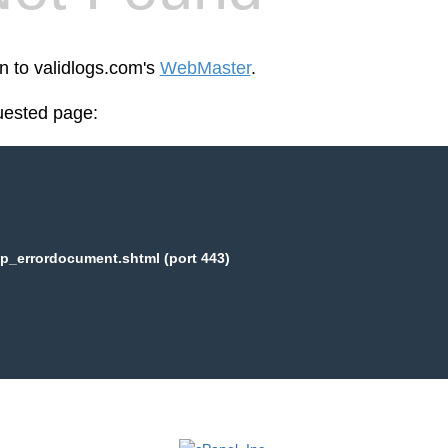
en to validlogs.com's
WebMaster
.
uested page:
p_errordocument.shtml (port 443)