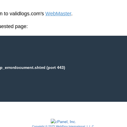
en to validlogs.com's
WebMaster
.
uested page:
p_errordocument.shtml (port 443)
Copyright © 2025 WebPros International, L.L.C.