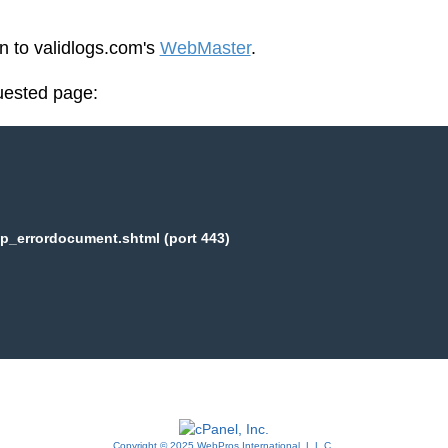
en to validlogs.com's
WebMaster
.
uested page:
p_errordocument.shtml (port 443)
Copyright © 2025 WebPros International, L.L.C.