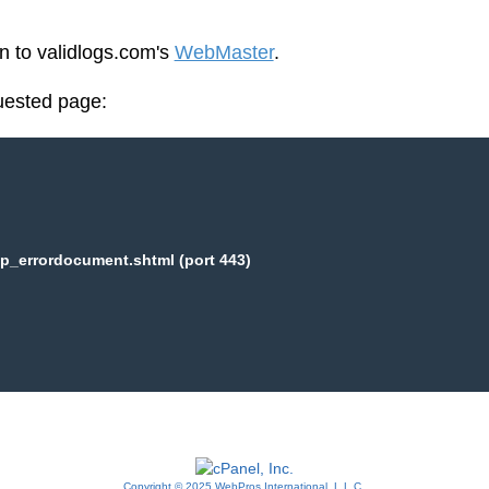
en to validlogs.com's
WebMaster
.
uested page:
p_errordocument.shtml (port 443)
Copyright © 2025 WebPros International, L.L.C.