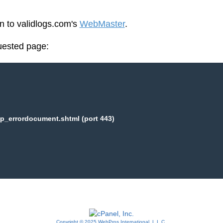
en to validlogs.com's
WebMaster
.
uested page:
p_errordocument.shtml (port 443)
Copyright © 2025 WebPros International, L.L.C.