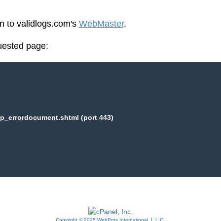
en to validlogs.com's
WebMaster
.
uested page:
p_errordocument.shtml (port 443)
Copyright © 2025 WebPros International, L.L.C.