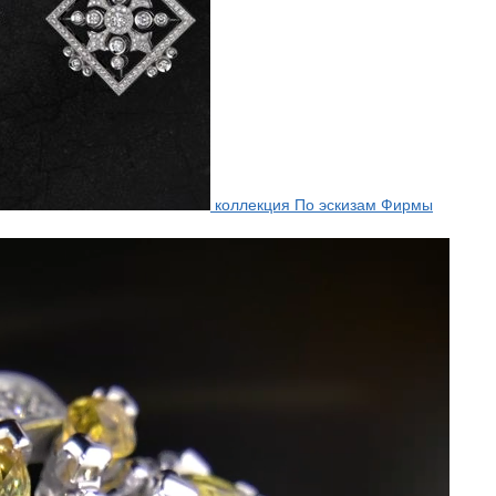
коллекция По эскизам Фирмы