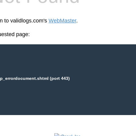
en to validlogs.com's
WebMaster
.
uested page:
p_errordocument.shtml (port 443)