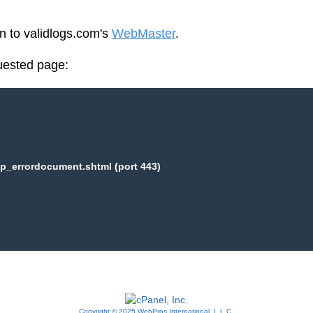
en to validlogs.com's
WebMaster
.
uested page:
p_errordocument.shtml (port 443)
Copyright © 2025 WebPros International, L.L.C.