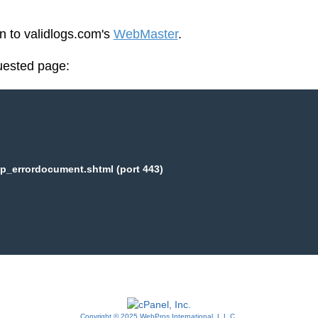
en to validlogs.com's
WebMaster
.
uested page:
p_errordocument.shtml (port 443)
Copyright © 2025 WebPros International, L.L.C.