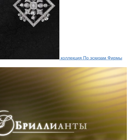
коллекция По эскизам Фирмы