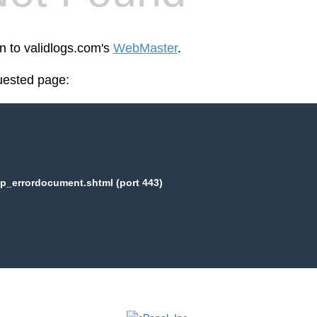
en to validlogs.com's
WebMaster
.
uested page:
p_errordocument.shtml (port 443)