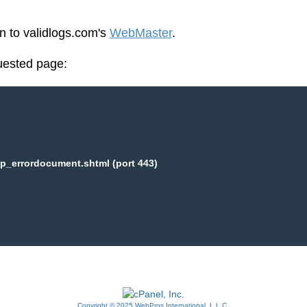
en to validlogs.com's
WebMaster
.
uested page:
p_errordocument.shtml (port 443)
Copyright © 2025 WebPros International, L.L.C.