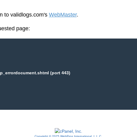
en to validlogs.com's
WebMaster
.
uested page:
p_errordocument.shtml (port 443)
Copyright © 2025 WebPros International, L.L.C.