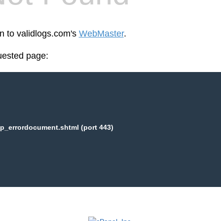
en to validlogs.com's
WebMaster
.
uested page:
p_errordocument.shtml (port 443)