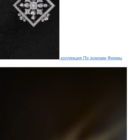
коллекция По эскизам Фирмы