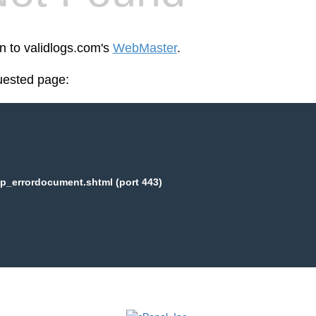
en to validlogs.com's
WebMaster
.
uested page:
p_errordocument.shtml (port 443)