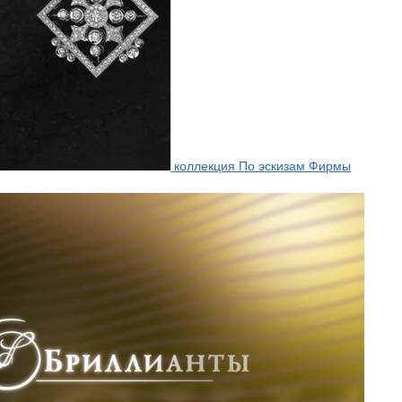
коллекция По эскизам Фирмы