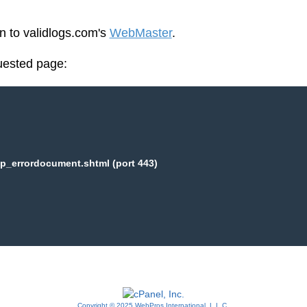
en to validlogs.com's
WebMaster
.
uested page:
p_errordocument.shtml (port 443)
Copyright © 2025 WebPros International, L.L.C.