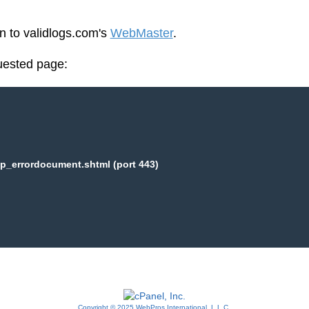
en to validlogs.com's
WebMaster
.
uested page:
p_errordocument.shtml (port 443)
Copyright © 2025 WebPros International, L.L.C.