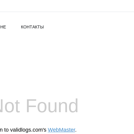
ОНЕ
КОНТАКТЫ
Not Found
en to validlogs.com's
WebMaster
.