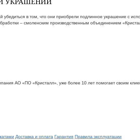
ТИ УКРАШЕНИЙ
 убедиться в том, что они приобрели подлинное украшение с исп
бработки – смоленским производственным объединением «Кристал
ания АО «ПО «Кристалл», уже более 10 лет помогает своим клиен
катами
Доставка и оплата
Гарантия
Правила эксплуатации