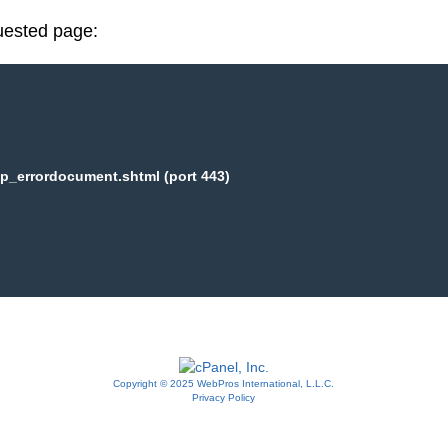
uested page:
p_errordocument.shtml (port 443)
Copyright © 2025 WebPros International, L.L.C.
Privacy Policy